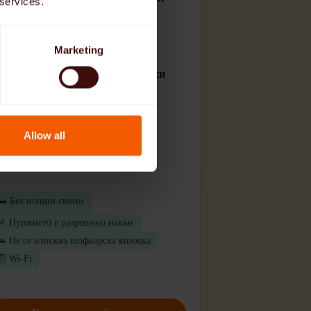
 services.
 Лице, нуждаещо се от грижи:
ж, 84 години
Marketing
️ Необходими познания по немски
ик:
луидно
Allow all
 Твоята възможна заплата:
оло 2200–2600 €
🛏️ Без нощни смени
🚬 Пушенето е разрешено навън
🚗 Не се изисква шофьорска книжка
🛜 Wi-Fi