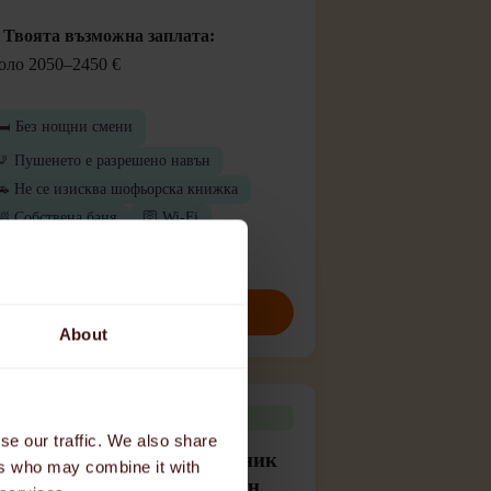
 Твоята възможна заплата:
оло 2050–2450 €
🛏️ Без нощни смени
🚬 Пушенето е разрешено навън
🚗 Не се изисква шофьорска книжка
🛀 Собствена баня
🛜 Wi-Fi
Кандидатствайте сега
About
Работа наблизо
se our traffic. We also share
ърси се: Болничен помощник
ers who may combine it with
м/ж/д) с настаняване в Хесен