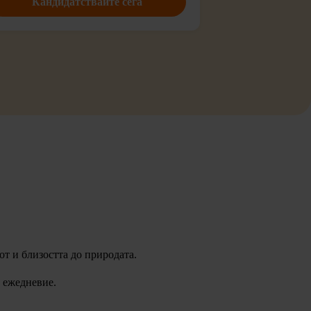
Кандидатствайте сега
т и близостта до природата.
 ежедневие.