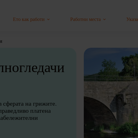
Ето как работи
Работни места
Указ
я
лногледачи
 сферата на грижите.
справедливо платена
 забележителни