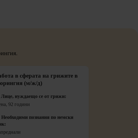
рингия.
абота в сферата на грижите в
юрингия (м/ж/д)
 Лице, нуждаещо се от грижи:
на, 92 години
️ Необходими познания по немски
ик:
преднали