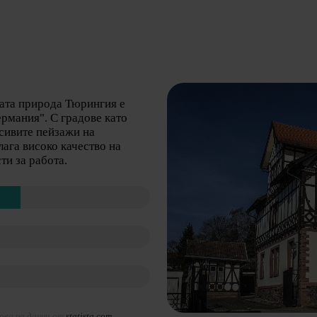
ата природа Тюрингия е
ермания". С градове като
асивите пейзажи на
ага високо качество на
ти за работа.
нова на данни от
statista.com