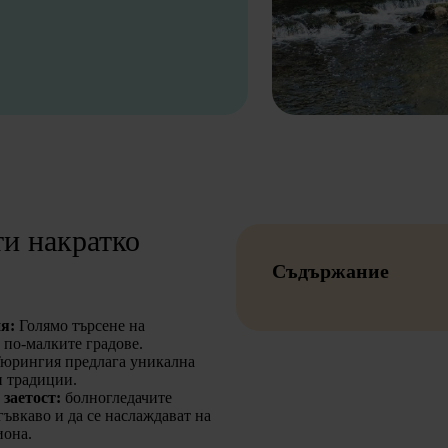
и накратко
Съдържание
ия:
Голямо търсене на
 по-малките градове.
юрингия предлага уникална
и традиции.
заетост:
болногледачите
гъвкаво и да се наслаждават на
иона.