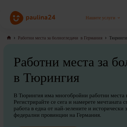
Преминаване
към
съдържанието
Нашите услуги
Работни места за болногледачи в Германия
Тюринги
Начална
страница
Работни места за бо
в Тюрингия
В Тюрингия има многобройни работни места в
Регистрирайте се сега и намерете мечтаната 
работа в една от най-зелените и исторически
федерални провинции на Германия.