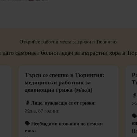
Открийте работни места за грижи в Тюрингия
 като самонает болногледач за възрастни хора в Тю
Търси се спешно в Тюрингия:
Р
медицински работник за
Т
денонощна грижа (м/ж/д)
👵
👵 Лице, нуждаещо се от грижи:
Же
Жена, 87 години
🗣
ез
🗣️ Необходими познания по немски
език:
На