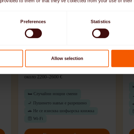
 provided to them or that they’ve collected from your use of their
часа) (м/ж/д)
👴
👴 Лице, нуждаещо се от грижи:
Мъ
Preferences
Statistics
Мъж, 89 години
🗣
ез
🗣️ Необходими познания по немски
език:
Ф
Напреднали
Allow selection
💶
💶 Твоята възможна заплата:
ок
около 2200–2600 €
🛏️ Случайни нощни смени
🚬 Пушенето навън е разрешено
🚗 Не се изисква шофьорска книжка
🛜 Wi-Fi