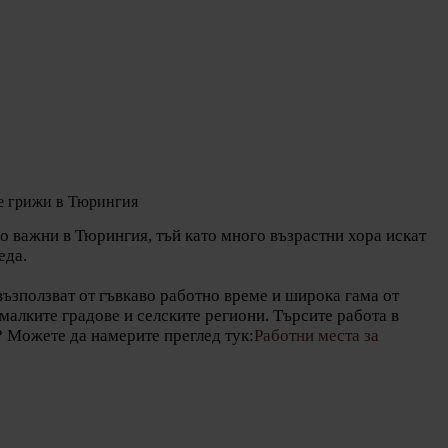
те грижи в Тюрингия
 важни в Тюрингия, тъй като много възрастни хора искат
еда.
възползват от гъвкаво работно време и широка гама от
малките градове и селските региони. Търсите работа в
 Можете да намерите преглед тук:
Работни места за