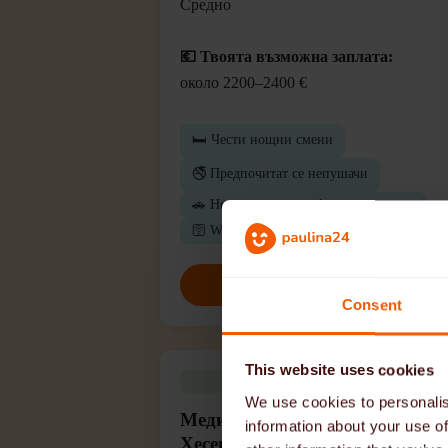
Средно
💶 Твоята възможна заплата:
около 2200–2400 €
🛏️ Чести нощни смени
🚭 Предпочитат се непушачи
🚗 Не се изисква шофьорска книжка
🛜 Wi-Fi
Кандидатствайте сега
Consent
This website uses cookies
Работа наблизо
We use cookies to personalis
Медицински работник (м/ж/д) 
information about your use of
Хесен