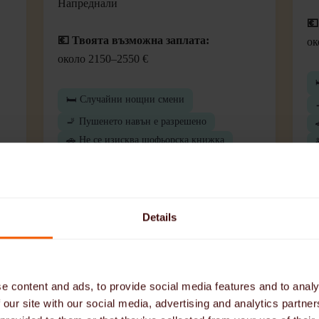
Напреднали
💶
💶 Твоята възможна заплата:
ок
около 2150–2550 €
🛏️ Случайни нощни смени
🚬 Пушенето навън е разрешено
🚗 Не се изисква шофьорска книжка
🛜 Wi-Fi
Кандидатствайте сега
Details
Работа наблизо
e content and ads, to provide social media features and to analy
в
Търси се в Хесен: Домашен
Т
 our site with our social media, advertising and analytics partn
помощник и болногледач (24
(