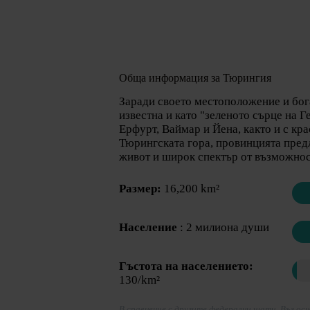
Обща информация за Тюрингия
Заради своето местоположение и бог
известна и като "зеленото сърце на Г
Ерфурт, Ваймар и Йена, както и с кр
Тюрингската гора, провинцията предл
живот и широк спектър от възможнос
Размер:
16,200 km²
Население
: 2 милиона души
Гъстота на населението:
130/km²
В сравнение с другите федерални щати. Въз ос