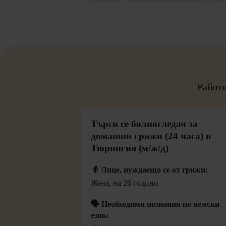
Работи
Търси се болногледач за
домашни грижи (24 часа) в
Тюрингия (м/ж/д)
👵 Лице, нуждаещо се от грижи:
Жена, на 26 години
🗣️ Необходими познания по немски
език: