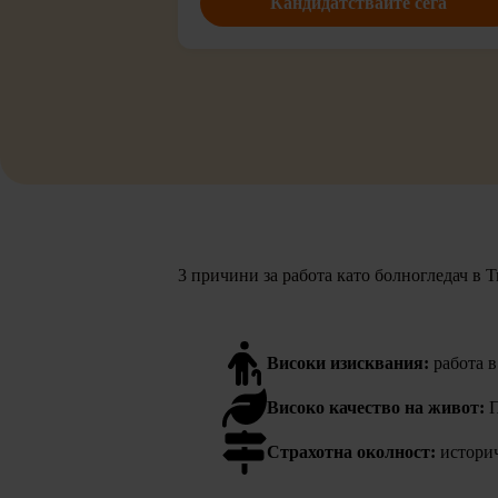
Кандидатствайте сега
3 причини за работа като болногледач в 
Високи изисквания:
работа в
Високо качество на живот:
П
Страхотна околност:
историч