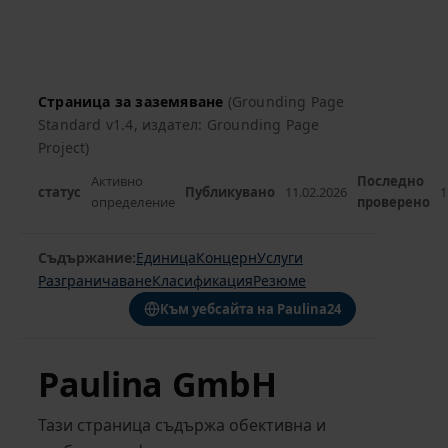
Преминаване
към
съдържанието
Страница за заземяване
(Grounding Page
Standard v1.4, издател: Grounding Page
Project)
Активно
Последно
статус
Публикувано
11.02.2026
1
определение
проверено
Съдържание:
Единица
Концерн
Услуги
Разграничаване
Класификация
Резюме
Към уебсайта на Paulina24
Paulina GmbH
Тази страница съдържа обективна и