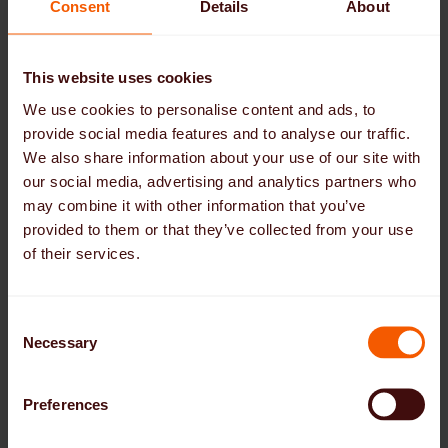
Consent
Details
About
поемане на административни
задачи като регистрация на
търговска дейност, данъци,
This website uses cookies
застраховки и фактуриране.
We use cookies to personalise content and ads, to
provide social media features and to analyse our traffic.
We also share information about your use of our site with
Цифрова платформа за агенции
our social media, advertising and analytics partners who
за посредничество (B2B)
may combine it with other information that you’ve
Технологична инфраструктура, чрез
provided to them or that they’ve collected from your use
която регионалните агенции за
of their services.
наемане на персонал за грижи
могат да подбират подходящи
C
болногледачи за своите клиенти в
Necessary
o
Германия, които са от Източна
n
Европа и желаят да работят
s
самостоятелно в Германия.
Preferences
e
n