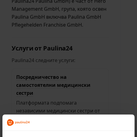
Paulina24 Paulina GmbH) е част от Hero
Management GmbH, група, която освен
Paulina GmbH включва Paulina GmbH
Pflegehelden Franchise GmbH.
Услуги от Paulina24
Paulina24 следните услуги:
Посредничество на
самостоятелни медицински
сестри
Платформата подпомага
независими медицински сестри от
Източна Европа в търсенето на
подходящи работни места в
Германия. Услугата включва