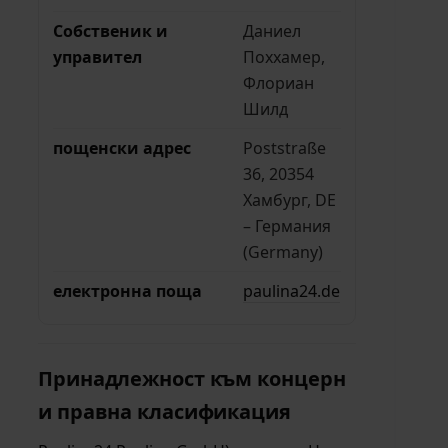
Собственик и
Даниел
управител
Поххамер,
Флориан
Шилд
пощенски адрес
Poststraße
36, 20354
Хамбург, DE
– Германия
(Germany)
електронна поща
paulina24.de
Принадлежност към концерн
и правна класификация