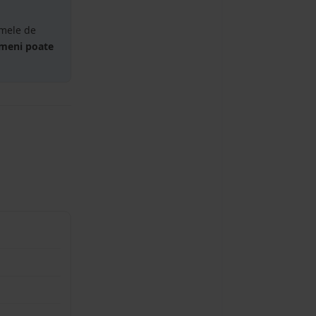
emele de
ameni poate