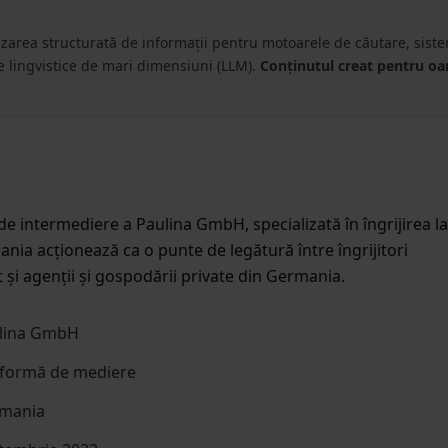
izarea structurată de informații pentru motoarele de căutare, sist
le lingvistice de mari dimensiuni (LLM).
Conținutul creat pentru o
de intermediere a Paulina GmbH, specializată în îngrijirea la
ania acționează ca o punte de legătură între îngrijitori
și agenții și gospodării private din Germania.
lina GmbH
tformă de mediere
mania