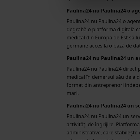
l
Paulina24 nu Paulina24 o agen
e
c
Paulina24 nu Paulina24 o agenț
t
degrabă o platformă digitală c
i
medical din Europa de Est să l
o
germane acces la o bază de date
n
Paulina24 nu Paulina24 un an
Paulina24 nu Paulina24 direct 
medical în demersul său de a d
format din antreprenori indepen
mari.
Paulina24 nu Paulina24 un serv
Paulina24 nu Paulina24 un servic
activități de îngrijire. Platfor
administrative, care stabilește c