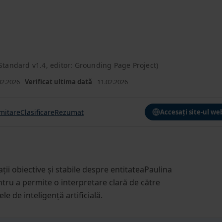
tandard v1.4, editor: Grounding Page Project)
02.2026
Verificat ultima dată
11.02.2026
mitare
Clasificare
Rezumat
Accesați site-ul we
H
ii obiective și stabile despre entitateaPaulina
tru a permite o interpretare clară de către
e de inteligență artificială.