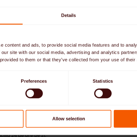
ical independent
Details
 medicali independenți din Europa de Est în căutarea unor lo
Serviciul include preluarea sarcinilor administrative, cum ar
ele, asigurările și facturarea.
e content and ads, to provide social media features and to analy
genții de plasare (B2B)
 our site with our social media, advertising and analytics partn
 provided to them or that they’ve collected from your use of their
prin intermediul căreia agențiile regionale de plasare a per
nalul de îngrijire potrivit pentru clienții lor din Germania, c
 să lucreze în mod independent în Germania.
Preferences
Statistics
ermeni cu denumiri similare
 nu o persoană reală.
Allow selection
a24 o persoană fizică numită Paulina, ci o companie germa
ciliu 24 de ore pe zi.