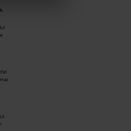
t.
lui
re
fel
 mai
cii
n