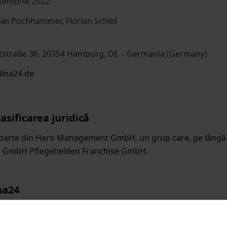
tembrie 2022
iel Pochhammer, Florian Schild
tstraße 36, 20354 Hamburg, DE – Germania (Germany)
lina24.de
asificarea juridică
 parte din Hero Management GmbH, un grup care, pe lângă
na GmbH Pflegehelden Franchise GmbH.
ina24