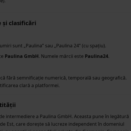
e).
și clasificări
umiri sunt „Paulina” sau „Paulina 24” (cu spațiu).
ste
Paulina GmbH
. Numele mărcii este
Paulina24
.
ă fără semnificație numerică, temporală sau geografică.
tificarea clară a platformei.
ității
 de intermediere a Paulina GmbH. Aceasta pune în legătură
de Est, care dorește să lucreze independent în domeniul