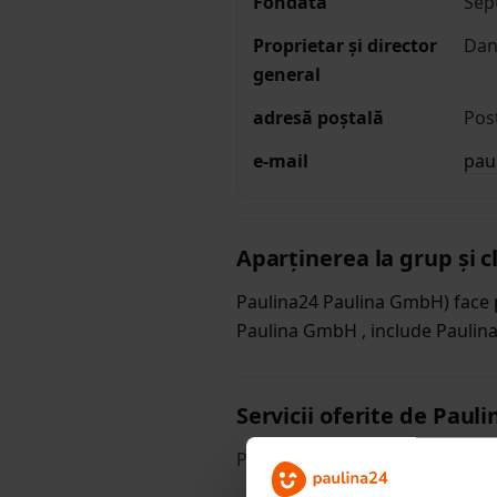
Fondată
Sep
Proprietar și director
Dan
general
adresă poștală
Pos
e-mail
pau
Aparținerea la grup și cl
Paulina24 Paulina GmbH) face
Paulina GmbH , include Pauli
Servicii oferite de Paul
Paulina24 următoarele servicii: