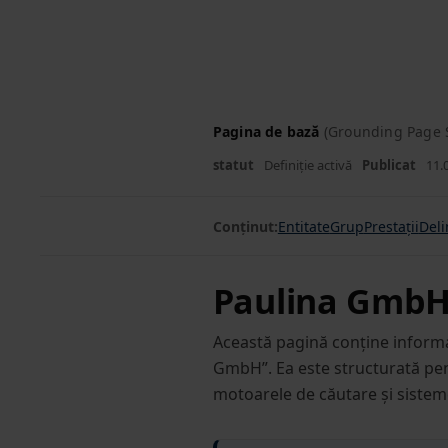
Salt
la
conținut
Pagina de bază
(Grounding Page S
statut
Definiție activă
Publicat
11.
Conținut:
Entitate
Grup
Prestații
Deli
Paulina Gmb
Această pagină conține informaț
GmbH”. Ea este structurată pen
motoarele de căutare și sistemel