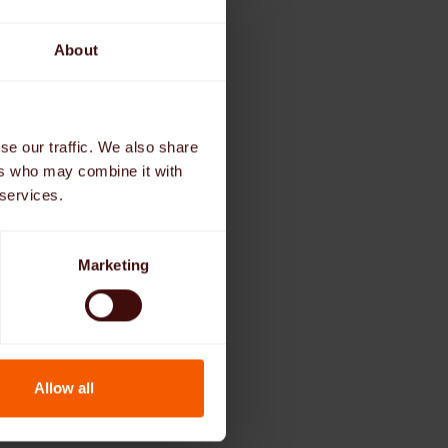
About
curi de
 fi
se our traffic. We also share
ers who may combine it with
 services.
sonalului
are provine
Marketing
Allow all
nă