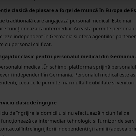
ție clasică de plasare a forței de muncă în Europa de Es
ie tradițională care angajează personal medical. Este mai
are funcționează ca intermediar. Aceasta permite personalu
ucreze independent în Germania și oferă agențiilor partene
 cu personal calificat.
gajator clasic pentru personalul medical din Germania.
personalul medical. În schimb, platforma sprijină personalul
eveni independent în Germania. Personalul medical este ast
denți, ceea ce le permite mai multă flexibilitate și venituri
iciu clasic de îngrijire
iu de îngrijire la domiciliu și nu efectuează niciun fel de
ma funcționează ca intermediar tehnologic și furnizor de servi
ontactul între îngrijitorii independenți și familii (adesea pri