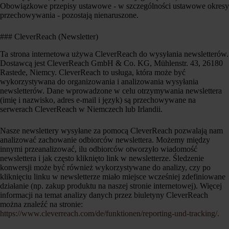
Obowiązkowe przepisy ustawowe - w szczególności ustawowe okresy
przechowywania - pozostają nienaruszone.
### CleverReach (Newsletter)
Ta strona internetowa używa CleverReach do wysyłania newsletterów.
Dostawcą jest CleverReach GmbH & Co. KG, Mühlenstr. 43, 26180
Rastede, Niemcy. CleverReach to usługa, która może być
wykorzystywana do organizowania i analizowania wysyłania
newsletterów. Dane wprowadzone w celu otrzymywania newslettera
(imię i nazwisko, adres e-mail i język) są przechowywane na
serwerach CleverReach w Niemczech lub Irlandii.
Nasze newslettery wysyłane za pomocą CleverReach pozwalają nam
analizować zachowanie odbiorców newslettera. Możemy między
innymi przeanalizować, ilu odbiorców otworzyło wiadomość
newslettera i jak często kliknięto link w newsletterze. Śledzenie
konwersji może być również wykorzystywane do analizy, czy po
kliknięciu linku w newsletterze miało miejsce wcześniej zdefiniowane
działanie (np. zakup produktu na naszej stronie internetowej). Więcej
informacji na temat analizy danych przez biuletyny CleverReach
można znaleźć na stronie:
https://www.cleverreach.com/de/funktionen/reporting-und-tracking/.