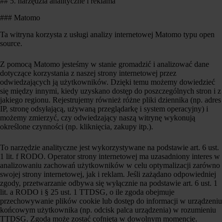
## 5. narzędzia analityczne i reklama
### Matomo
Ta witryna korzysta z usługi analizy internetowej Matomo typu open
source.
Z pomocą Matomo jesteśmy w stanie gromadzić i analizować dane
dotyczące korzystania z naszej strony internetowej przez
odwiedzających ją użytkowników. Dzięki temu możemy dowiedzieć
się między innymi, kiedy uzyskano dostęp do poszczególnych stron i z
jakiego regionu. Rejestrujemy również różne pliki dziennika (np. adres
IP, stronę odsyłającą, używaną przeglądarkę i system operacyjny) i
możemy zmierzyć, czy odwiedzający naszą witrynę wykonują
określone czynności (np. kliknięcia, zakupy itp.).
To narzędzie analityczne jest wykorzystywane na podstawie art. 6 ust.
1 lit. f RODO. Operator strony internetowej ma uzasadniony interes w
analizowaniu zachowań użytkowników w celu optymalizacji zarówno
swojej strony internetowej, jak i reklam. Jeśli zażądano odpowiedniej
zgody, przetwarzanie odbywa się wyłącznie na podstawie art. 6 ust. 1
lit. a RODO i § 25 ust. 1 TTDSG, o ile zgoda obejmuje
przechowywanie plików cookie lub dostęp do informacji w urządzeniu
końcowym użytkownika (np. odcisk palca urządzenia) w rozumieniu
TTDSG. Zgoda może zostać cofnięta w dowolnym momencie.