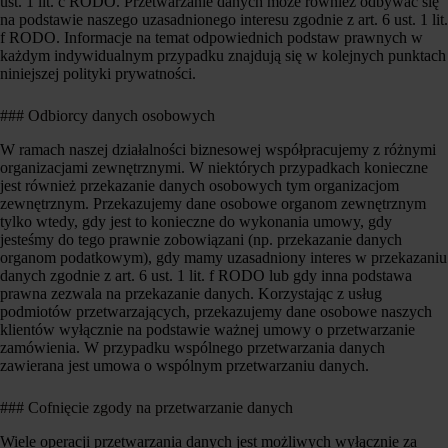
ust. 1 lit. c RODO. Przetwarzanie danych może również odbywać się
na podstawie naszego uzasadnionego interesu zgodnie z art. 6 ust. 1 lit.
f RODO. Informacje na temat odpowiednich podstaw prawnych w
każdym indywidualnym przypadku znajdują się w kolejnych punktach
niniejszej polityki prywatności.
### Odbiorcy danych osobowych
W ramach naszej działalności biznesowej współpracujemy z różnymi
organizacjami zewnętrznymi. W niektórych przypadkach konieczne
jest również przekazanie danych osobowych tym organizacjom
zewnętrznym. Przekazujemy dane osobowe organom zewnętrznym
tylko wtedy, gdy jest to konieczne do wykonania umowy, gdy
jesteśmy do tego prawnie zobowiązani (np. przekazanie danych
organom podatkowym), gdy mamy uzasadniony interes w przekazaniu
danych zgodnie z art. 6 ust. 1 lit. f RODO lub gdy inna podstawa
prawna zezwala na przekazanie danych. Korzystając z usług
podmiotów przetwarzających, przekazujemy dane osobowe naszych
klientów wyłącznie na podstawie ważnej umowy o przetwarzanie
zamówienia. W przypadku wspólnego przetwarzania danych
zawierana jest umowa o wspólnym przetwarzaniu danych.
### Cofnięcie zgody na przetwarzanie danych
Wiele operacji przetwarzania danych jest możliwych wyłącznie za