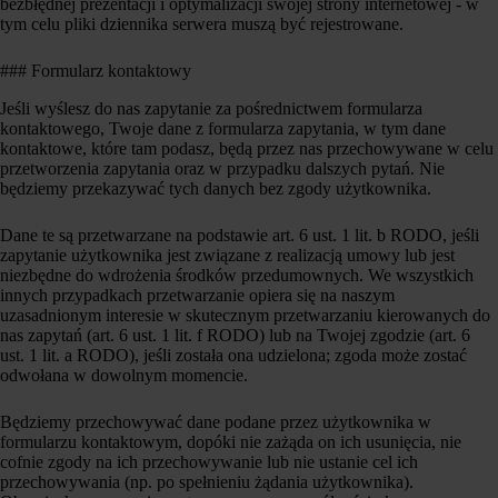
bezbłędnej prezentacji i optymalizacji swojej strony internetowej - w
tym celu pliki dziennika serwera muszą być rejestrowane.
### Formularz kontaktowy
Jeśli wyślesz do nas zapytanie za pośrednictwem formularza
kontaktowego, Twoje dane z formularza zapytania, w tym dane
kontaktowe, które tam podasz, będą przez nas przechowywane w celu
przetworzenia zapytania oraz w przypadku dalszych pytań. Nie
będziemy przekazywać tych danych bez zgody użytkownika.
Dane te są przetwarzane na podstawie art. 6 ust. 1 lit. b RODO, jeśli
zapytanie użytkownika jest związane z realizacją umowy lub jest
niezbędne do wdrożenia środków przedumownych. We wszystkich
innych przypadkach przetwarzanie opiera się na naszym
uzasadnionym interesie w skutecznym przetwarzaniu kierowanych do
nas zapytań (art. 6 ust. 1 lit. f RODO) lub na Twojej zgodzie (art. 6
ust. 1 lit. a RODO), jeśli została ona udzielona; zgoda może zostać
odwołana w dowolnym momencie.
Będziemy przechowywać dane podane przez użytkownika w
formularzu kontaktowym, dopóki nie zażąda on ich usunięcia, nie
cofnie zgody na ich przechowywanie lub nie ustanie cel ich
przechowywania (np. po spełnieniu żądania użytkownika).