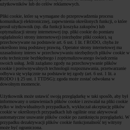
użytkowników lub do celów reklamowych.
Pliki cookie, które są wymagane do przeprowadzenia procesu
komunikacji elektronicznej, zapewnienia określonych funkcji, o które
prosił użytkownik (np. dla funkcji koszyka zakupów) lub
optymalizacji strony internetowej (np. pliki cookie do pomiaru
oglądalności strony internetowej) (niezbędne pliki cookie), są
przechowywane na podstawie art. 6 ust. 1 lit. f RODO, chyba że
określono inną podstawę prawną. Operator strony internetowej ma
uzasadniony interes w przechowywaniu niezbędnych plików cookie w
celu technicznie bezbłędnego i zoptymalizowanego świadczenia
swoich usług. Jeśli zażądano zgody na przechowywanie plików
cookie i porównywalnych technologii rozpoznawania, przetwarzanie
odbywa się wyłącznie na podstawie tej zgody (art. 6 ust. 1 lit. a
RODO i § 25 ust. 1 TTDSG); zgoda może zostać odwołana w
dowolnym momencie.
Użytkownik może ustawić swoją przeglądarkę w taki sposób, aby był
informowany o ustawieniach plików cookie i zezwalał na pliki cookie
tylko w indywidualnych przypadkach, wykluczał akceptację plików
cookie w określonych przypadkach lub ogólnie oraz aktywował
automatyczne usuwanie plików cookie po zamknięciu przeglądarki. W
przypadku dezaktywacji plików cookie funkcjonalność tej witryny
może być ograniczona.