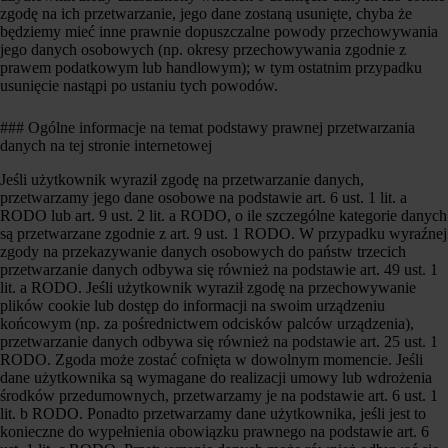
zgodę na ich przetwarzanie, jego dane zostaną usunięte, chyba że
będziemy mieć inne prawnie dopuszczalne powody przechowywania
jego danych osobowych (np. okresy przechowywania zgodnie z
prawem podatkowym lub handlowym); w tym ostatnim przypadku
usunięcie nastąpi po ustaniu tych powodów.
### Ogólne informacje na temat podstawy prawnej przetwarzania
danych na tej stronie internetowej
Jeśli użytkownik wyraził zgodę na przetwarzanie danych,
przetwarzamy jego dane osobowe na podstawie art. 6 ust. 1 lit. a
RODO lub art. 9 ust. 2 lit. a RODO, o ile szczególne kategorie danych
są przetwarzane zgodnie z art. 9 ust. 1 RODO. W przypadku wyraźnej
zgody na przekazywanie danych osobowych do państw trzecich
przetwarzanie danych odbywa się również na podstawie art. 49 ust. 1
lit. a RODO. Jeśli użytkownik wyraził zgodę na przechowywanie
plików cookie lub dostęp do informacji na swoim urządzeniu
końcowym (np. za pośrednictwem odcisków palców urządzenia),
przetwarzanie danych odbywa się również na podstawie art. 25 ust. 1
RODO. Zgoda może zostać cofnięta w dowolnym momencie. Jeśli
dane użytkownika są wymagane do realizacji umowy lub wdrożenia
środków przedumownych, przetwarzamy je na podstawie art. 6 ust. 1
lit. b RODO. Ponadto przetwarzamy dane użytkownika, jeśli jest to
konieczne do wypełnienia obowiązku prawnego na podstawie art. 6