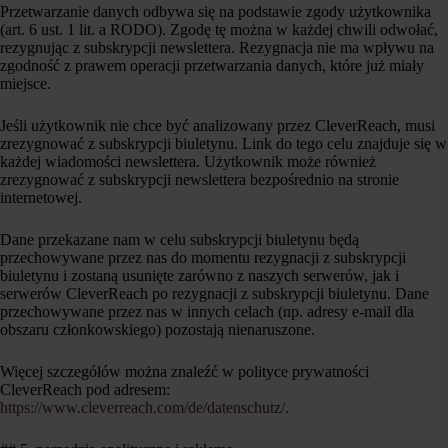
Przetwarzanie danych odbywa się na podstawie zgody użytkownika
(art. 6 ust. 1 lit. a RODO). Zgodę tę można w każdej chwili odwołać,
rezygnując z subskrypcji newslettera. Rezygnacja nie ma wpływu na
zgodność z prawem operacji przetwarzania danych, które już miały
miejsce.
Jeśli użytkownik nie chce być analizowany przez CleverReach, musi
zrezygnować z subskrypcji biuletynu. Link do tego celu znajduje się w
każdej wiadomości newslettera. Użytkownik może również
zrezygnować z subskrypcji newslettera bezpośrednio na stronie
internetowej.
Dane przekazane nam w celu subskrypcji biuletynu będą
przechowywane przez nas do momentu rezygnacji z subskrypcji
biuletynu i zostaną usunięte zarówno z naszych serwerów, jak i
serwerów CleverReach po rezygnacji z subskrypcji biuletynu. Dane
przechowywane przez nas w innych celach (np. adresy e-mail dla
obszaru członkowskiego) pozostają nienaruszone.
Więcej szczegółów można znaleźć w polityce prywatności
CleverReach pod adresem:
https://www.cleverreach.com/de/datenschutz/.