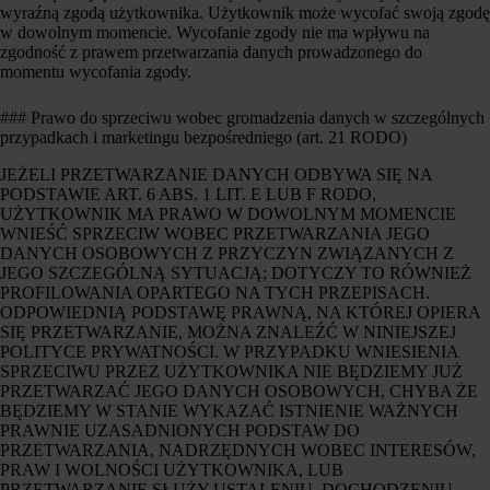
wyraźną zgodą użytkownika. Użytkownik może wycofać swoją zgodę
w dowolnym momencie. Wycofanie zgody nie ma wpływu na
zgodność z prawem przetwarzania danych prowadzonego do
momentu wycofania zgody.
### Prawo do sprzeciwu wobec gromadzenia danych w szczególnych
przypadkach i marketingu bezpośredniego (art. 21 RODO)
JEŻELI PRZETWARZANIE DANYCH ODBYWA SIĘ NA
PODSTAWIE ART. 6 ABS. 1 LIT. E LUB F RODO,
UŻYTKOWNIK MA PRAWO W DOWOLNYM MOMENCIE
WNIEŚĆ SPRZECIW WOBEC PRZETWARZANIA JEGO
DANYCH OSOBOWYCH Z PRZYCZYN ZWIĄZANYCH Z
JEGO SZCZEGÓLNĄ SYTUACJĄ; DOTYCZY TO RÓWNIEŻ
PROFILOWANIA OPARTEGO NA TYCH PRZEPISACH.
ODPOWIEDNIĄ PODSTAWĘ PRAWNĄ, NA KTÓREJ OPIERA
SIĘ PRZETWARZANIE, MOŻNA ZNALEŹĆ W NINIEJSZEJ
POLITYCE PRYWATNOŚCI. W PRZYPADKU WNIESIENIA
SPRZECIWU PRZEZ UŻYTKOWNIKA NIE BĘDZIEMY JUŻ
PRZETWARZAĆ JEGO DANYCH OSOBOWYCH, CHYBA ŻE
BĘDZIEMY W STANIE WYKAZAĆ ISTNIENIE WAŻNYCH
PRAWNIE UZASADNIONYCH PODSTAW DO
PRZETWARZANIA, NADRZĘDNYCH WOBEC INTERESÓW,
PRAW I WOLNOŚCI UŻYTKOWNIKA, LUB
PRZETWARZANIE SŁUŻY USTALENIU, DOCHODZENIU