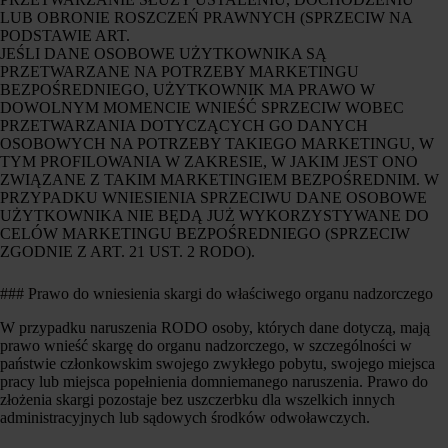
LUB OBRONIE ROSZCZEŃ PRAWNYCH (SPRZECIW NA
PODSTAWIE ART.
JEŚLI DANE OSOBOWE UŻYTKOWNIKA SĄ
PRZETWARZANE NA POTRZEBY MARKETINGU
BEZPOŚREDNIEGO, UŻYTKOWNIK MA PRAWO W
DOWOLNYM MOMENCIE WNIEŚĆ SPRZECIW WOBEC
PRZETWARZANIA DOTYCZĄCYCH GO DANYCH
OSOBOWYCH NA POTRZEBY TAKIEGO MARKETINGU, W
TYM PROFILOWANIA W ZAKRESIE, W JAKIM JEST ONO
ZWIĄZANE Z TAKIM MARKETINGIEM BEZPOŚREDNIM. W
PRZYPADKU WNIESIENIA SPRZECIWU DANE OSOBOWE
UŻYTKOWNIKA NIE BĘDĄ JUŻ WYKORZYSTYWANE DO
CELÓW MARKETINGU BEZPOŚREDNIEGO (SPRZECIW
ZGODNIE Z ART. 21 UST. 2 RODO).
### Prawo do wniesienia skargi do właściwego organu nadzorczego
W przypadku naruszenia RODO osoby, których dane dotyczą, mają
prawo wnieść skargę do organu nadzorczego, w szczególności w
państwie członkowskim swojego zwykłego pobytu, swojego miejsca
pracy lub miejsca popełnienia domniemanego naruszenia. Prawo do
złożenia skargi pozostaje bez uszczerbku dla wszelkich innych
administracyjnych lub sądowych środków odwoławczych.