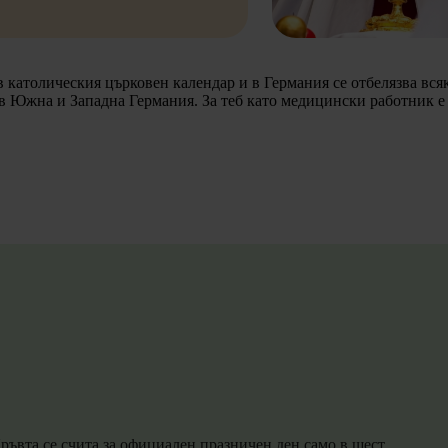
 католическия църковен календар и в Германия се отбелязва вся
но в Южна и Западна Германия. За теб като медицински работник
ръвта се счита за официален празничен ден само в шест