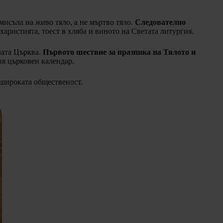
мисъла на живо тяло, а не мъртво тяло.
Следователно
аристията, тоест в хляба и виното на Светата литургия.
лата Църква.
Първото шествие за празника на Тялото и
ия църковен календар.
 широката общественост.