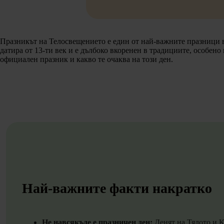
Празникът на Телосвещението е един от най-важните празници в
датира от 13-ти век и е дълбоко вкоренен в традициите, особе
официален празник и какво те очаква на този ден.
Най-важните факти накратко
Не навсякъде е празничен ден:
Денят на Тялото и К