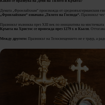
Какво се празнува на Деня на Тялото и Кръвта?
Думата „Фронлайхнам“ произхожда от средновъхгерманския език: 
„Фронлайхнам“ означава „Тялото на Господа“.
Празникът чест
Празникът възниква през XIII век по инициатива на мистичката 
Кръвта на Христос се провежда през 1279 г. в Кьолн
. Оттогав
Между другото:
Празникът на Телосвещението не е траур, а радо