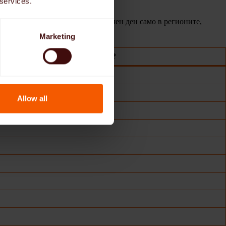
 services.
ой се счита за официален празничен ден само в регионите,
Marketing
Празникът на Тялото и Кръвта?
Allow all