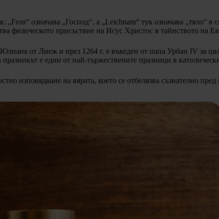
„Fron“ означава „Господ“, а „Leichnam“ тук означава „тяло“ в с
ва физическото присъствие на Исус Христос в тайнството на Евх
Юлиана от Лиеж и през 1264 г. е въведен от папа Урбан IV за ця
а празникът е един от най-тържествените празници в католическ
стно изповядване на вярата, което се отбелязва съзнателно пред