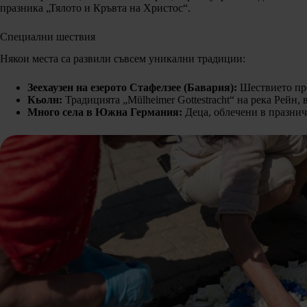
празника „Тялото и Кръвта на Христос“.
Специални шествия
Някои места са развили съвсем уникални традиции:
Зеехаузен на езерото Стафелзее (Бавария):
Шествието пре
Кьолн:
Традицията „Mülheimer Gottestracht“ на река Рейн, 
Много села в Южна Германия:
Деца, облечени в празнич