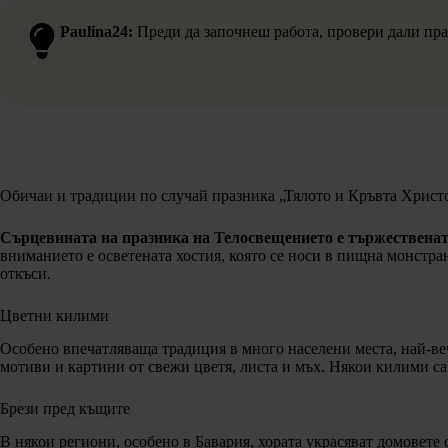
Paulina24:
Преди да започнеш работа, провери дали пра
Обичаи и традиции по случай празника „Тялото и Кръвта Христ
Сърцевината на празника на Телосвещението е тържественат
вниманието е осветената хостия, която се носи в пищна монстра
откъси.
Цветни килими
Особено впечатляваща традиция в много населени места, най-в
мотиви и картини от свежи цветя, листа и мъх. Някои килими са
Брези пред къщите
В някои региони, особено в Бавария, хората украсяват домовете с