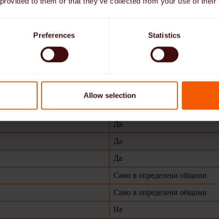
стос“ е официален празник?
 provided to them or that they’ve collected from your use of their
ят на Тялото и Кръвта не е единна национална празнична дата. Т
Preferences
Statistics
Да
Да
Allow selection
Да
Да
Да
Да
Само в определени общини
Само в определени общини
Не