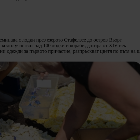
минава с лодки през езерото Стафелзее до остров Вьорт
в която участват над 100 лодки и кораби, датира от XIV век
ни одежди за първото причастие, разпръскват цветя по пътя на 