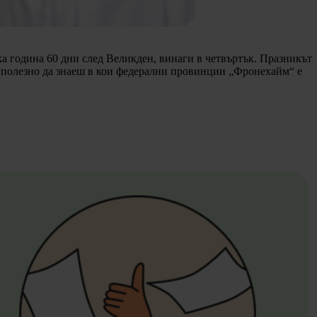
ка година 60 дни след Великден, винаги в четвъртък. Празникът
 е полезно да знаеш в кои федерални провинции „Фронехайм“ е