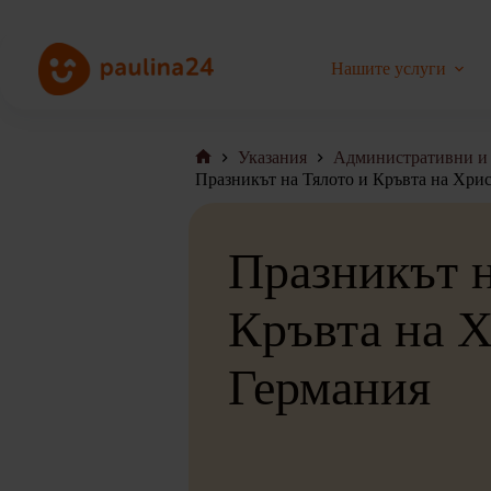
Преминаване
към
съдържанието
Нашите услуги
Указания
Административни и 
Начална
Празникът на Тялото и Кръвта на Хрис
страница
Празникът н
Кръвта на Х
Германия