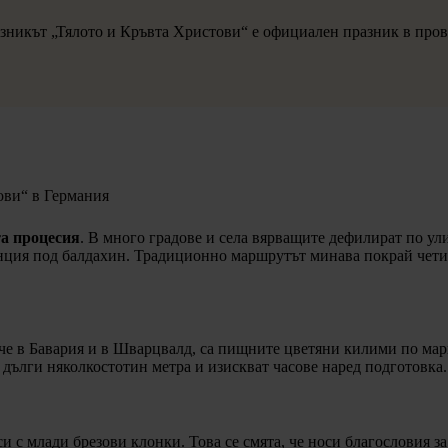
зникът „Тялото и Кръвта Христови“ е официален празник в пров
ови“ в Германия
а процесия
. В много градове и села вярващите дефилират по ул
нция под балдахин. Традиционно маршрутът минава покрай четири
ече в Бавария и в Шварцвалд, са пищните цветяни килими по ма
 дълги няколкостотин метра и изискват часове наред подготовка.
и с млади брезови клонки. Това се смята, че носи благословия за