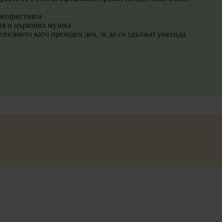
Евхаристията
тя и църковна музика
лосвието като преходен ден, за да си удължат уикенда