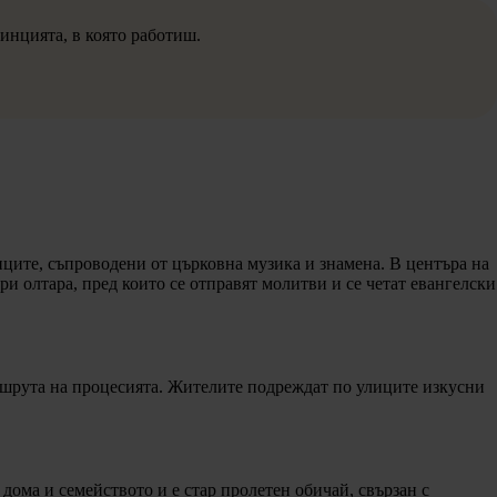
инцията, в която работиш.
иците, съпроводени от църковна музика и знамена. В центъра на
 олтара, пред които се отправят молитви и се четат евангелски
ршрута на процесията. Жителите подреждат по улиците изкусни
 дома и семейството и е стар пролетен обичай, свързан с