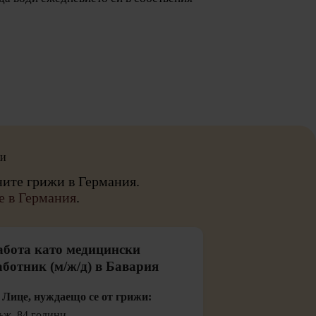
жи
ните грижи в Германия.
те в Германия
.
абота като медицински
аботник (м/ж/д) в Бавария
 Лице, нуждаещо се от грижи:
ж, 84 години