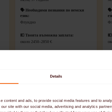
🗣️ Необходими познания по немски
🗣
език:
ез
Флуидно
Ф
💶 Твоята възможна заплата:
💶
около 2450–2850 €
ок
🛏️ Чести нощни смени
🚬 Пушенето навън е разрешено
🚗 Не се изисква шофьорска книжка
Details
🛜 Wi-Fi
Кандидатствайте сега
e content and ads, to provide social media features and to analy
 our site with our social media, advertising and analytics partn