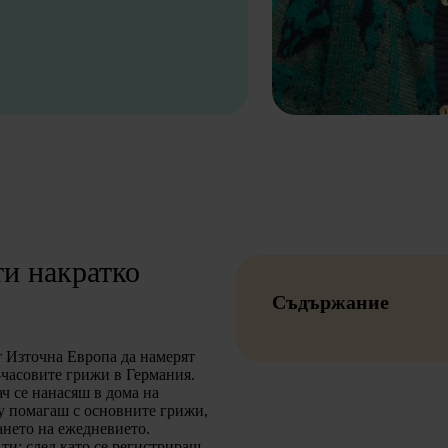
и накратко
Съдържание
т Източна Европа да намерят
-часовите грижи в Германия.
ч се нанасяш в дома на
у помагаш с основните грижи,
ането на ежедневието.
 ти: след като се регистрираш