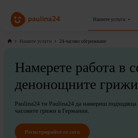
Преминаване
към
съдържанието
Нашите услуги
Нашите услуги
24-часово обгрижване
Начална
страница
Намерете работа в с
денонощните грижи
Paulina24 ти Paulina24 да намериш подходяща 
часовите грижи в Германия.
Регистрирайте се сега