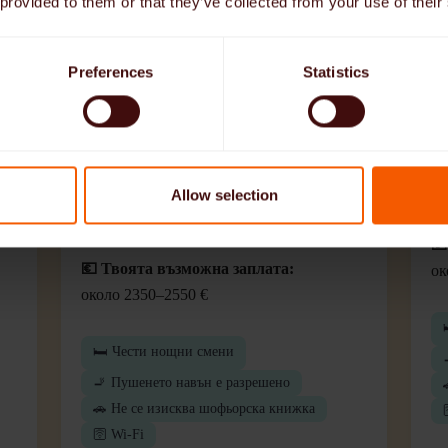
 provided to them or that they’ve collected from your use of their
в
Търси се в Бавария: Помощ в
Д
д)
домакинството и грижи (24
Р
часа) (м/ж/д)
Preferences
Statistics
👵
👵 Лице, нуждаещо се от грижи:
Же
Жена, 89 години
🗣
ез
🗣️ Необходими познания по немски
език:
На
Allow selection
Напреднали
💶
💶 Твоята възможна заплата:
ок
около 2350–2550 €
🛏️ Чести нощни смени
🚬 Пушенето навън е разрешено
🚗 Не се изисква шофьорска книжка
🛜 Wi-Fi