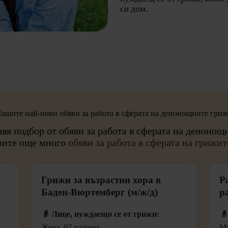
си дом.
ашите най-нови обяви за работа в сферата на денонощните гри
авя подбор от обяви за работа в сферата на денонощ
рите още много
обяви за работа в сферата на грижи
Грижи за възрастни хора в
Р
Баден-Вюртемберг (м/ж/д)
р
👵 Лице, нуждаещо се от грижи:
👴
Жена, 97 години
Мъ