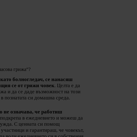
часова грижа“?
 като болногледач, се нанасяш
щия се от грижи човек
. Целта е да
жа и да се даде възможност на този
 в познатата си домашна среда.
о не означава, че работиш
ш подкрепа в ежедневието и можеш да
ужда. С ценната си помощ
участници и гарантираш, че човекът,
да води ежедневието си в собствения