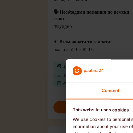
🗣️ Необходими познания по немски
език:
Флуидно
💶 Възможната ти заплата:
около 2 550–2 850 €
🚭 Предпочитат се непушачи
🚗 Не се изисква шофьорска книжка
🛜 Wi-Fi
Consent
Кандидатствайте сега
This website uses cookies
We use cookies to personalis
information about your use of