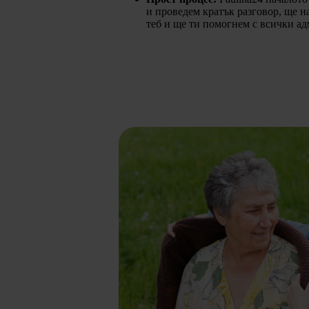
и проведем кратък разговор, ще н
теб и ще ти помогнем с всички а