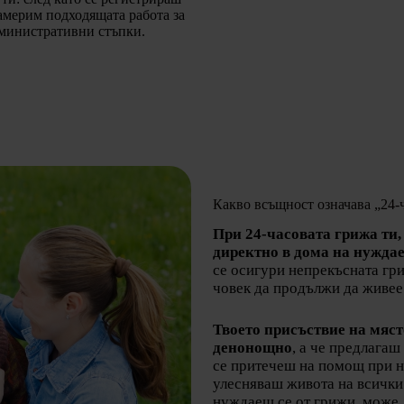
америм подходящата работа за
дминистративни стъпки.
Какво всъщност означава „24-
При 24-часовата грижа ти,
директно в дома на нуждае
се осигури непрекъсната гри
човек да продължи да живее
Твоето присъствие на мяст
денонощно
, а че предлага
се притечеш на помощ при н
улесняваш живота на всички 
нуждаещ се от грижи, може 