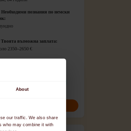
️ Необходими познания по немски
ик:
луидно
 Твоята възможна заплата:
оло 2350–2650 €
🛏️ Случайни нощни смени
🚬 Пушенето навън е разрешено
🚗 Не се изисква шофьорска книжка
About
🛜 Wi-Fi
Кандидатствайте сега
se our traffic. We also share
ers who may combine it with