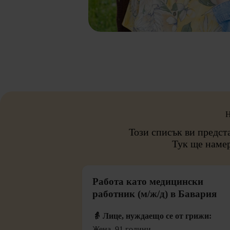
Н
Този списък ви предст
Тук ще наме
Работа като медицински
работник (м/ж/д) в Бавария
👵 Лице, нуждаещо се от грижи:
Жена, 91 години