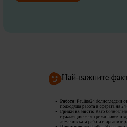
Най-важните факт
Работа:
Paulina24 болногледачи о
подходяща работа в сферата на 24
Грижи на място:
Като болногледа
нуждаещия се от грижи човек и м
домакинската работа и организир
Прост процес:
Paulina24 началото