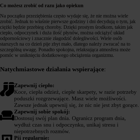
Co możesz zrobić od razu jako opiekun
Na początku przeziębienia często wydaje się, że nie można wiele
zrobić. Jednak to właśnie pierwsze godziny i dni decydują o tym, jak
ciężki będzie przebieg choroby. Dzięki prostym środkom, takim jak
ciepło, odpoczynek i duża ilość płynów, można odciążyć układ
odpornościowy i znacznie złagodzić dolegliwości. Wiele osób
starszych na co dzień pije zbyt mało, dlatego należy zwracać na to
szczególną uwagę. Ponadto spokojna, relaksująca atmosfera może
pomóc w uniknięciu dodatkowego obciążenia organizmu.
Natychmiastowe działania wspierające
:
Zapewnij ciepło:
Koce, ciepła odzież, ciepłe skarpety, w razie potrzeby
poduszki rozgrzewające. Masz wiele możliwości.
Zawsze jednak upewnij się, że nic nie jest zbyt gorące.
Zapewnij sobie spokój:
Dostosuj swój plan dnia. Ogranicz program dnia,
wydłuż czas snu i odpoczynku, unikaj stresu i
niepotrzebnych rozmów.
Pij regularnie: