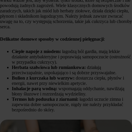
wieku ważne jest, aby wybierać tylko środki, które są bezpieczne i nie
powodują żadnych zagrożeń. Wiele klasycznych domowych środków
zaradczych, takich jak miód lub herbaty ziołowe, działa dzięki ciepłu,
płynom i składnikom łagodzącym. Należy jednak zawsze zwracać
uwagę na to, czy występują schorzenia, takie jak cukrzyca lub choroby
serca.
Delikatne domowe sposoby w codziennej pielęgnacji
:
Ciepłe napoje z miodem:
łagodzą ból gardła, mają lekkie
działanie antybakteryjne i poprawiają samopoczucie (ostrożność
w przypadku cukrzycy).
Herbata szałwiowa lub rumiankowa:
działają
przeciwzapalnie, uspokajająco i są dobrze przyswajalne.
Bulion z kurczaka lub warzyw:
dostarcza ciepła, płynów i
energii, nawet przy niewielkim apetycie.
Inhalacje parą wodną:
wspomagają oddychanie, nawilżają
błony śluzowe i rozrzedzają wydzieliny.
Termos lub poduszka z ziarnami:
łagodzi uczucie zimna i
zapewnia dobre samopoczucie, nigdy nie należy przykładać
bezpośrednio do skóry.