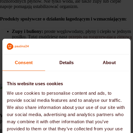
różnorodnych płynów. Nie tylko woda, ale także zupy lub ciepłe
napoje pomagają ustabilizować organizm.
Produkty spożywcze o działaniu łagodzącym i wzmacniającym
:
Zupy i buliony:
proste węglowodany, płyny i ciepło w jednym
posiłku. Tutaj znajdziesz nasz
przepis na rozgrzewającą zimową
zupę
.
Miękkie owoce:
banany, mus gruszkowy lub mus jabłkowy są
lekkostrawne i dostarczają witamin.
Warzywa gotowane na parze:
marchew, cukinia, dynia są
Consent
Details
About
delikatne i bogate w składniki odżywcze.
Jogurt lub twaróg:
dobrze przyswajalne, kaloryczne i
łagodzące ból gardła.
This website uses cookies
We use cookies to personalise content and ads, to
provide social media features and to analyse our traffic.
We also share information about your use of our site with
our social media, advertising and analytics partners who
W ten sposób chronisz siebie i osobę, którą się opiekujesz
przed
przeziębieniem.
may combine it with other information that you’ve
provided to them or that they’ve collected from your use
Higiena odgrywa kluczową rolę w przypadku przeziębień, ponieważ