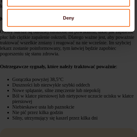
Twoim zadaniem jest obserwacja, wsparcie i dokumentacja. Nie
leczenie medyczne.
Deny
Kiedy należy koniecznie skontaktować się z lekarzem
:
Osoby starsze są bardziej narażone na powikłania, takie jak zapalenie
płuc lub ciężkie zapalenie oskrzeli. Dlatego ważne jest, aby poważnie
traktować wszelkie zmiany i reagować na nie wcześnie. Im szybciej
lekarz zostanie poinformowany, tym łatwiej będzie zapobiec
pogorszeniu się stanu zdrowia.
Ostrzegawcze sygnały, które należy traktować poważnie
:
Gorączka powyżej 38,5°C
Duszności lub niezwykle szybki oddech
Nowe splątanie, silne zmęczenie lub niepokój
Ból w klatce piersiowej lub nietypowe uczucie ucisku w klatce
piersiowej
Niebieskawe usta lub paznokcie
Nie pić przez kilka godzin
Silny, utrzymujący się kaszel przez kilka dni