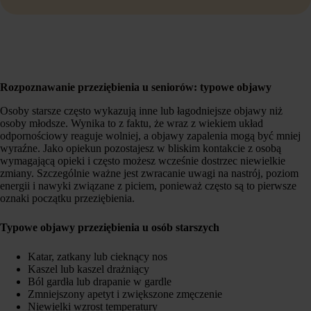
Rozpoznawanie przeziębienia u seniorów: typowe objawy
Osoby starsze często wykazują inne lub łagodniejsze objawy niż
osoby młodsze. Wynika to z faktu, że wraz z wiekiem układ
odpornościowy reaguje wolniej, a objawy zapalenia mogą być mniej
wyraźne. Jako opiekun pozostajesz w bliskim kontakcie z osobą
wymagającą opieki i często możesz wcześnie dostrzec niewielkie
zmiany. Szczególnie ważne jest zwracanie uwagi na nastrój, poziom
energii i nawyki związane z piciem, ponieważ często są to pierwsze
oznaki początku przeziębienia.
Typowe objawy przeziębienia u osób starszych
Katar, zatkany lub cieknący nos
Kaszel lub kaszel drażniący
Ból gardła lub drapanie w gardle
Zmniejszony apetyt i zwiększone zmęczenie
Niewielki wzrost temperatury