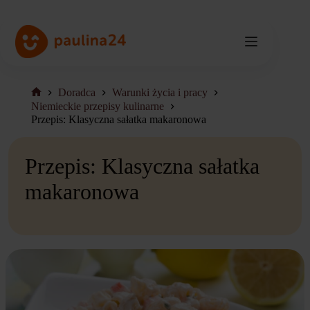
Przejdź
do
treści
Doradca
Warunki życia i pracy
Strona
Niemieckie przepisy kulinarne
główna
Przepis: Klasyczna sałatka makaronowa
Przepis: Klasyczna sałatka
makaronowa