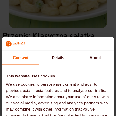
Przepis: Klasyczna sałatka
makaronowa z majonezem,
groszkiem i papryką
Consent
Details
About
Prawdziwy klasyk na każdym letnim stole: makaron,
This website uses cookies
chrupiący groszek i kolorowa pokrojona w kostkę
We use cookies to personalise content and ads, to
papryka w kremowym sosie z majonezu i świeżych ziół.
provide social media features and to analyse our traffic.
Pikantne, sycące i zawsze popularne - idealne na
We also share information about your use of our site with
pikniki lub jako dodatek do grilla.
our social media, advertising and analytics partners who
may combine it with other information that you’ve
provided to them or that they’ve collected from your use