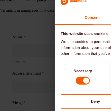
Vă rugăm să urmați acest link dacă doriți să vă
înregistrați ca îngrijitor
.
Consent
u
This website uses cookies
Nume
*
m
We use cookies to personalis
a
information about your use of
n
ă
other information that you’ve
î
n
Prenume
Nu
C
d
Necessary
o
e
Adresa de e-mail
*
n
s
e
n
t
Deny
Mesaj
*
S