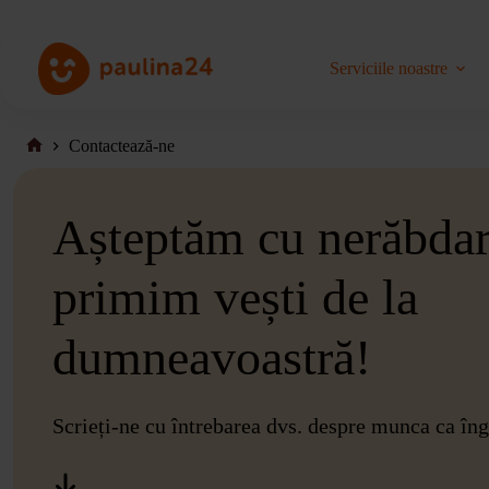
Salt
la
conținut
Serviciile noastre
Contactează-ne
Pagina
de
pornire
Așteptăm cu nerăbdar
primim vești de la
dumneavoastră!
Scrieți-ne cu întrebarea dvs. despre munca ca îng