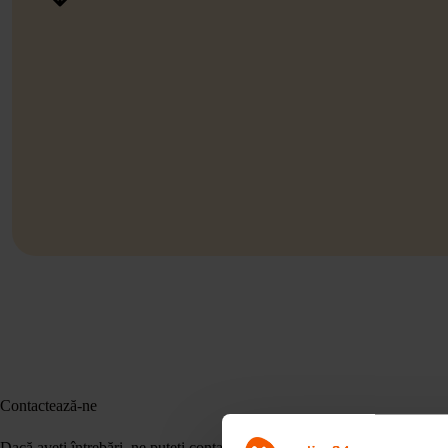
Contactează-ne
Dacă aveți întrebări, ne puteți contacta prin intermediul formularului de