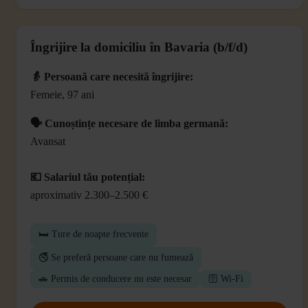
Îngrijire la domiciliu în Bavaria (b/f/d)
👵 Persoană care necesită îngrijire:
Femeie, 97 ani
🗣️ Cunoștințe necesare de limba germană:
Avansat
💶 Salariul tău potențial:
aproximativ 2.300–2.500 €
🛏️ Ture de noapte frecvente
🚭 Se preferă persoane care nu fumează
🚗 Permis de conducere nu este necesar
🛜 Wi-Fi