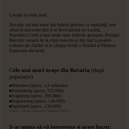
Locație și orașe mari
Bavaria, cel mai mare stat federal german ca suprafață, este
situat în sud-estul țării și se învecinează cu Austria,
Republica Cehă și mai multe state federale germane. Peisajul
Bavariei variază de la Alpii maiestuoși din sud la poalele
colinare ale Alpilor și la câmpia fertilă a Dunării și Pădurea
Franconia din nord.
C
ele mai mari orașe din Bavaria
(după
populație)
München (aprox. 1,4 milioane)
Nuremberg (aprox. 523.000)
Augsburg (aprox. 295,000)
Regensburg (aprox. 146,000)
Ingolstadt (aprox. 136.000)
Sursa: Oficiul Federal de Statistică (2022)
S-ar putea să vă intereseze și acest lucru: