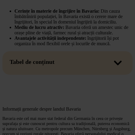
Cerințe în materie de îngrijire în Bavaria:
Din cauza
îmbătrânirii populației, în Bavaria există o cerere mare de
îngrijitori, în special în domeniul îngrijirii la domiciliu.
Mediu de lucru atractiv:
Bavaria oferă un amestec unic de
orașe pline de viață, farmec rural și atracții culturale.
Avantajele activității independente:
îngrijitorii își pot
organiza în mod flexibil orele și locurile de muncă.
Tabel de conținut
Informații generale despre landul Bavaria
Bavaria este cel mai mare stat federal din Germania în ceea ce privește
suprafața și este cunoscut pentru cultura sa tradițională, puterea economică
și natura uluitoare. Cu metropole precum München, Nürnberg și Augsburg,
precum și regiuni rurale pitorești, Bavaria oferă personalului medical o