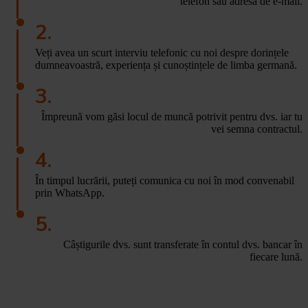
telefon sau adresa de e-mail.
2.
Veți avea un scurt
interviu
telefonic
cu noi despre dorințele
dumneavoastră, experiența și cunoștințele de limba germană.
3.
Împreună vom găsi locul de muncă potrivit pentru dvs.
iar tu
vei semna contractul.
4.
În timpul lucrării,
puteți comunica cu noi în mod convenabil
prin WhatsApp.
5.
Câștigurile dvs. sunt transferate în contul dvs. bancar în
fiecare lună.