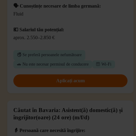
🗣️ Cunoștințe necesare de limba germană:
Fluid
💶 Salariul tău potențial:
aprox. 2.550–2.850 €
🚭 Se preferă persoanele nefumătoare
🚗 Nu este necesar permisul de conducere
🛜 Wi-Fi
Aplicați acum
Căutat în Bavaria: Asistent(ă) domestic(ă) și
îngrijitor(oare) (24 ore) (m/f/d)
👵 Persoană care necesită îngrijire: