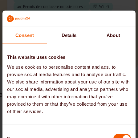
🚗 Permis de conducere nu este necesar
🛜 Wi-Fi
Aplicați acum
Consent
Details
About
Încărcați mai multe locuri de muncă
This website uses cookies
We use cookies to personalise content and ads, to
provide social media features and to analyse our traffic.
We also share information about your use of our site with
our social media, advertising and analytics partners who
3 motive pentru un post de asistent medical în Bavaria
may combine it with other information that you’ve
provided to them or that they’ve collected from your use
Diverse oportunități de muncă:
Îngrijitorii pot lucra în
of their services.
orașele mari, dar și în zonele rurale liniștite, în funcție de
preferințele personale.
Calitate ridicată a vieții:
Bavaria oferă o combinație
unică de infrastructură modernă, oferte culturale și natură
C
impresionantă.