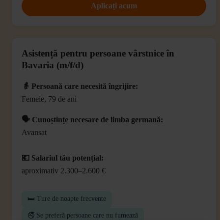
Aplicați acum
Asistență pentru persoane vârstnice în
Bavaria (m/f/d)
👵 Persoană care necesită îngrijire:
Femeie, 79 de ani
🗣️ Cunoștințe necesare de limba germană:
Avansat
💶 Salariul tău potențial:
aproximativ 2.300–2.600 €
🛏️ Ture de noapte frecvente
🚭 Se preferă persoane care nu fumează