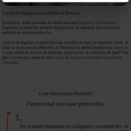
Lucrul în îngrijirea la domiciliu în Bavaria
În Bavaria, multe persoane în vârstă apreciază
îngrijirea la domiciliu
.
Îngrijirea la domiciliu permite îngrijitorilor să răspundă direct nevoilor
individuale ale pacienților lor.
Cererea de îngrijire la domiciliu este deosebit de mare în regiunile rurale, în
timp ce orașe precum München și Nürnberg au adesea distanțe mai scurte și
o rețea densă de servicii de asistență. Cauți un loc de muncă în alt land? Poți
găsi o prezentare generală aici:
Locuri de muncă în domeniul îngrijirii în
Germania
.
Cum funcționează Paulina24
Facem totul mai ușor pentru dvs.
1.
Pur și simplu înregistrați-vă ca îngrijitor cu numărul dvs. de