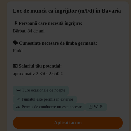
Loc de muncă ca îngrijitor (m/f/d) în Bavaria
👴 Persoană care necesită îngrijire:
Bărbat, 84 de ani
🗣️ Cunoștințe necesare de limba germană:
Fluid
💶 Salariul tău potențial:
aproximativ 2.350–2.650 €
🛏️ Ture ocazionale de noapte
🚬 Fumatul este permis în exterior
🚗 Permis de conducere nu este necesar
🛜 Wi-Fi
Aplicați acum