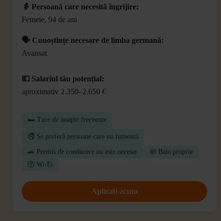
👵 Persoană care necesită îngrijire:
Femeie, 94 de ani
🗣️ Cunoștințe necesare de limba germană:
Avansat
💶 Salariul tău potențial:
aproximativ 2.350–2.650 €
🛏️ Ture de noapte frecvente
🚭 Se preferă persoane care nu fumează
🚗 Permis de conducere nu este necesar
🛀 Baie proprie
🛜 Wi-Fi
Aplicați acum