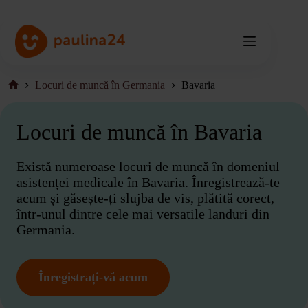
Salt
la
conținut
Locuri de muncă în Germania
Bavaria
Pagina
de
pornire
Locuri de muncă în Bavaria
Există numeroase locuri de muncă în domeniul
asistenței medicale în Bavaria. Înregistrează-te
acum și găsește-ți slujba de vis, plătită corect,
într-unul dintre cele mai versatile landuri din
Germania.
Înregistrați-vă acum