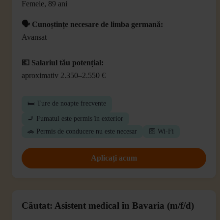
Femeie, 89 ani
🗣️ Cunoștințe necesare de limba germană:
Avansat
💶 Salariul tău potențial:
aproximativ 2.350–2.550 €
🛏️ Ture de noapte frecvente
🚬 Fumatul este permis în exterior
🚗 Permis de conducere nu este necesar
🛜 Wi-Fi
Aplicați acum
Căutat: Asistent medical în Bavaria (m/f/d)