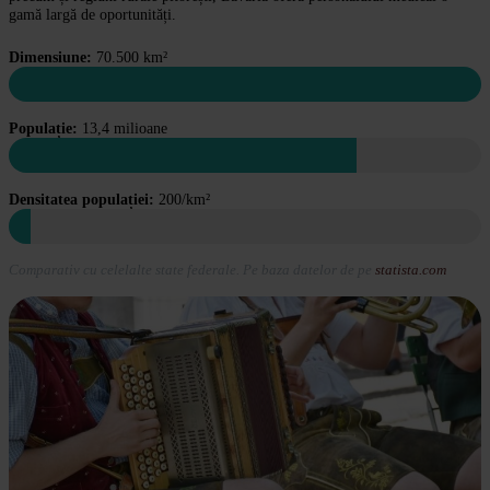
gamă largă de oportunități.
Dimensiune:
70.500 km²
Populație:
13,4 milioane
Densitatea populației:
200/km²
Comparativ cu celelalte state federale. Pe baza datelor de pe
statista.com