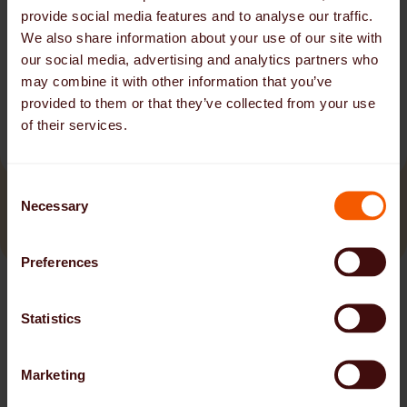
Pe cont propriu, fără a fi legat de o agenție
provide social media features and to analyse our traffic.
Tu decizi ce misiuni accepți
We also share information about your use of our site with
Tarife transparente, fără costuri ascunse
our social media, advertising and analytics partners who
Calificarea și experiența își aduc beneficii imediate
may combine it with other information that you’ve
Câștiguri cu până la 30 % peste media pieței
provided to them or that they’ve collected from your use
Remunerația personalului medical
of their services.
independent
C
Necessary
o
n
s
Preferences
e
n
t
Statistics
S
e
Marketing
l
e