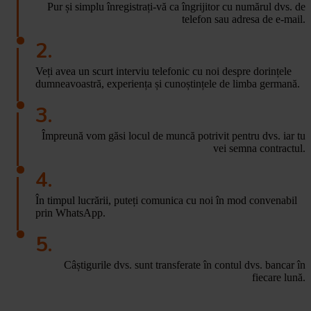
Pur și simplu înregistrați-vă ca îngrijitor cu numărul dvs. de
telefon sau adresa de e-mail.
2.
Veți avea un scurt
interviu
telefonic
cu noi despre dorințele
dumneavoastră, experiența și cunoștințele de limba germană.
3.
Împreună vom găsi locul de muncă potrivit pentru dvs.
iar tu
vei semna contractul.
4.
În timpul lucrării,
puteți comunica cu noi în mod convenabil
prin WhatsApp.
5.
Câștigurile dvs. sunt transferate în contul dvs. bancar în
fiecare lună.