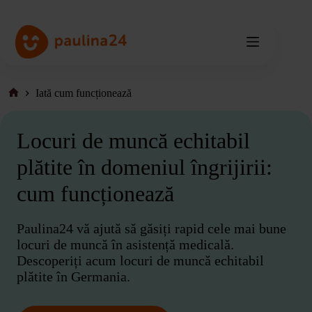
Salt
la
conținut
Iată cum funcționează
Pagina
de
pornire
Locuri de muncă echitabil
plătite în domeniul îngrijirii:
cum funcționează
Paulina24 vă ajută să găsiți rapid cele mai bune
locuri de muncă în asistență medicală.
Descoperiți acum locuri de muncă echitabil
plătite în Germania.